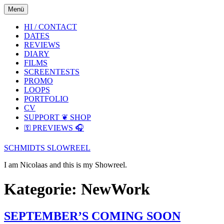
Skip
Skip
Menü
to
to
the
the
HI / CONTACT
content
main
DATES
menu
REVIEWS
DIARY
FILMS
SCREENTESTS
PROMO
LOOPS
PORTFOLIO
CV
SUPPORT ❦ SHOP
⚿ PREVIEWS 🎧
SCHMIDTS SLOWREEL
I am Nicolaas and this is my Showreel.
Kategorie: NewWork
SEPTEMBER’S COMING SOON