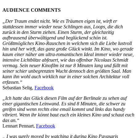
AUDIENCE COMMENTS
„Der Traum endet nicht. Wie es Träumen eigen ist, wirft er
stattdessen immer wieder neue Schlingen aus, Loops, die dich
zurück in den Sturm ziehen. Einen Sturm, der gleichzeitig
aufbrausend überwältigend und beglückend schön ist.
Größtmögliches Kino-Rauschen in welchem sich die Liebe lustvoll
hin und her wirft, das ganz große Glück winkt. Im Kino, wo gerade
kaum einer näher am ultra-romantischen Ideal immer wieder neue,
intensive Lichtblitze abfeuert, wie das offenbar Nicolaas Schmidt
vermag. Sein neuer Kinofilm ist nur 8 Minuten lang und füllt mit
seiner schier unbegrenzten Wucht dennoch den größten Saal. Man
kann ihn wohl auch wirklich nur in einer solchen Architektur voll
erfassen.“
Sebastian Selig,
Facebook
„Ich hatte das Glück diesen Film auf der Berlinale zu sehen auf
einer gigantischen Leinwand. Es sind 8 Minuten, die schwer zu
greifen sind wenn rechts eine email kommt und links das handy
vibriert. Wenn ihr könnt baut euch ein kleines Kino und schaut euch
das an.“
Lennart Pennart,
Facebook
„
I was surely moved by watching it during Kino Pavasaris