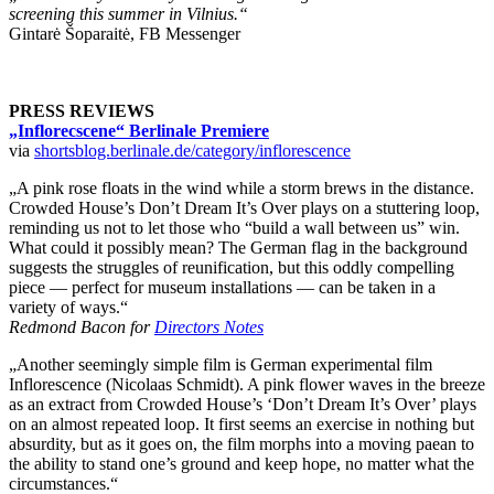
screening this summer in Vilnius.“
Gintarė Šoparaitė, FB Messenger
PRESS REVIEWS
„Inflorecscene“ Berlinale Premiere
via
shortsblog.berlinale.de/category/inflorescence
„A pink rose floats in the wind while a storm brews in the distance.
Crowded House’s Don’t Dream It’s Over plays on a stuttering loop,
reminding us not to let those who “build a wall between us” win.
What could it possibly mean? The German flag in the background
suggests the struggles of reunification, but this oddly compelling
piece — perfect for museum installations — can be taken in a
variety of ways.“
Redmond Bacon for
Directors Notes
„Another seemingly simple film is German experimental film
Inflorescence (Nicolaas Schmidt). A pink flower waves in the breeze
as an extract from Crowded House’s ‘Don’t Dream It’s Over’ plays
on an almost repeated loop. It first seems an exercise in nothing but
absurdity, but as it goes on, the film morphs into a moving paean to
the ability to stand one’s ground and keep hope, no matter what the
circumstances.“