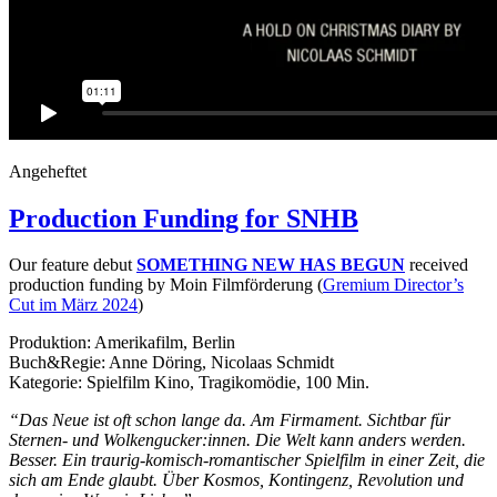
Angeheftet
Production Funding for SNHB
Our feature debut
SOMETHING NEW HAS BEGUN
received
production funding by Moin Filmförderung (
Gremium Director’s
Cut im März 2024
)
Produktion: Amerikafilm, Berlin
Buch&Regie: Anne Döring, Nicolaas Schmidt
Kategorie: Spielfilm Kino, Tragikomödie, 100 Min.
“Das Neue ist oft schon lange da. Am Firmament. Sichtbar für
Sternen- und Wolkengucker:innen. Die Welt kann anders werden.
Besser. Ein traurig-komisch-romantischer Spielfilm in einer Zeit, die
sich am Ende glaubt. Über Kosmos, Kontingenz, Revolution und