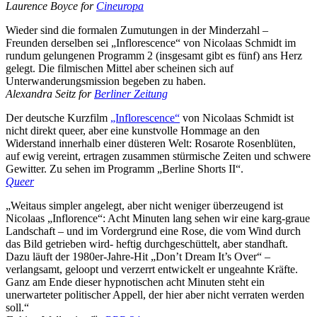
Laurence Boyce for
C
ineuropa
Wieder sind die formalen Zumutungen in der Minderzahl –
Freunden derselben sei „Inflorescence“ von Nicolaas Schmidt im
rundum gelungenen Programm 2 (insgesamt gibt es fünf) ans Herz
gelegt. Die filmischen Mittel aber scheinen sich auf
Unterwanderungsmission begeben zu haben.
Alexandra Seitz for
Berliner Zeitung
Der deutsche Kurzfilm
„Inflorescence“
von Nicolaas Schmidt ist
nicht direkt queer, aber eine kunstvolle Hommage an den
Widerstand innerhalb einer düsteren Welt: Rosarote Rosenblüten,
auf ewig vereint, ertragen zusammen stürmische Zeiten und schwere
Gewitter. Zu sehen im Programm „Berline Shorts II“.
Queer
„Weitaus simpler angelegt, aber nicht weniger überzeugend ist
Nicolaas „Inflorence“: Acht Minuten lang sehen wir eine karg-graue
Landschaft – und im Vordergrund eine Rose, die vom Wind durch
das Bild getrieben wird- heftig durchgeschüttelt, aber standhaft.
Dazu läuft der 1980er-Jahre-Hit „Don’t Dream It’s Over“ –
verlangsamt, geloopt und verzerrt entwickelt er ungeahnte Kräfte.
Ganz am Ende dieser hypnotischen acht Minuten steht ein
unerwarteter politischer Appell, der hier aber nicht verraten werden
soll.“