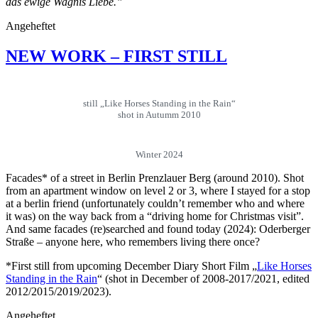
das ewige Wagnis Liebe.”
Angeheftet
NEW WORK – FIRST STILL
still „Like Horses Standing in the Rain“
shot in Autumm 2010
Winter 2024
Facades* of a street in Berlin Prenzlauer Berg (around 2010). Shot
from an apartment window on level 2 or 3, where I stayed for a stop
at a berlin friend (unfortunately couldn’t remember who and where
it was) on the way back from a “driving home for Christmas visit”.
And same facades (re)searched and found today (2024): Oderberger
Straße – anyone here, who remembers living there once?
*First still from upcoming December Diary Short Film „
Like Horses
Standing in the Rain
“ (shot in December of 2008-2017/2021, edited
2012/2015/2019/2023).
Angeheftet